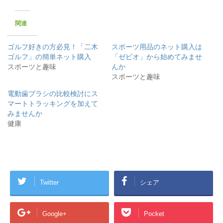
ウ
て
ィ
く
ン
だ
ド
さ
関連
ウ
い
で
(
開
新
き
し
ゴルフ好きの方必見！「二木
スポーツ用品のネット購入は
ま
い
す
ウ
ゴルフ」の簡単ネット購入
「ゼビオ」から始めてみませ
)
ィ
スポーツと趣味
んか
ン
ド
スポーツと趣味
ウ
で
開
電動歯ブラシの比較検討にス
き
マートトラッキングを加えて
ま
す
みませんか
)
健康
Twitter
シェア
Google+
Pocket