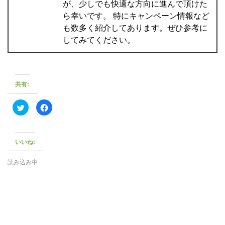
が、少しでも快適な方向に進んで頂けた
ら幸いです。 特にキャンペーン情報など
も数多く紹介してあります。ぜひ参考に
してみてください。
共有:
ク
F
リ
a
ッ
c
ク
e
し
b
て
o
いいね:
T
o
w
k
i
で
t
共
読み込み中...
t
有
e
す
r
る
で
に
共
は
有
ク
(
リ
新
ッ
し
ク
い
し