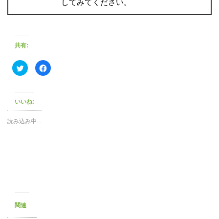
してみてください。
共有:
ク
F
リ
a
ッ
c
ク
e
し
b
て
o
いいね:
T
o
w
k
i
で
t
共
読み込み中...
t
有
e
す
r
る
で
に
共
は
有
ク
(
リ
新
ッ
し
ク
い
し
ウ
て
ィ
く
ン
だ
ド
さ
関連
ウ
い
で
(
開
新