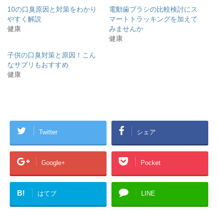
き
し
10の口臭原因と対策をわかり
電動歯ブラシの比較検討にス
ま
い
す
ウ
やすく解説
マートトラッキングを加えて
)
ィ
健康
みませんか
ン
ド
健康
ウ
で
開
子供の口臭対策と原因！こん
き
なサプリもおすすめ
ま
す
健康
)
Twitter
シェア
Google+
Pocket
B!
はてブ
LINE